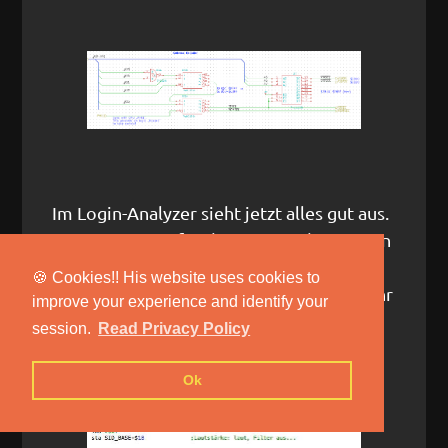
Im Login-Analyzer sieht jetzt alles gut aus.
Testprogramm für den SID wieder starten
und TADAAAAAA!!!! Ein Ton ertönt aus
🍪 Cookies!! His website uses cookies to
dem angeschlossen Lautsprecher! Ein sehr
improve your experience and identify your
sehr einfaches Programmchen:
session.
Read Privacy Policy
Ok