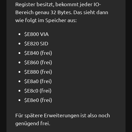
Register besitzt, bekommt jeder IO-
Bereich genau 32 Bytes. Das sieht dann
wie folgt im Speicher aus:
$E800 VIA
$E820 SID
$E840 (frei)
$E860 (frei)
$E880 (frei)
$E8a0 (frei)
$E8c0 (frei)
$E8e0 (frei)
Für spätere Erweiterungen ist also noch
genügend frei.